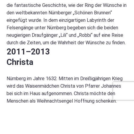
die fantastische Geschichte, wie der Ring der Wünsche in
den weltbekannten Nürnberger „Schönen Brunnen“
eingefügt wurde. In dem einzigartigen Labyrinth der
Felsengänge unter Nürnberg begeben sich die beiden
neugierigen Draufgänger „Lili“ und „Robbi“ auf eine Reise
durch die Zeiten, um die Wahrheit der Wünsche zu finden.
2011–2013
Christa
Nürnberg im Jahre 1632. Mitten im Dreißigjährigen Krieg
wird das Waisenmädchen Christa von Pfarrer Johannes
bei sich im Haus aufgenommen. Christa möchte den
Menschen als Weihnachtsengel Hoffnung schenken.
Gemeinsam mit den beiden Töchtern des Pfarrers und
einigen Waisenkindern erzählt sie den Menschen von
Weihnachten. Doch nicht alle sind mit Christas
Glaubensauslegung einverstanden. Am Ende bezahlt sie